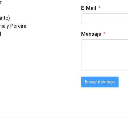
ón
E-Mail
anto)
ia y Pereira
Mensaje
l
Enviar mensaje