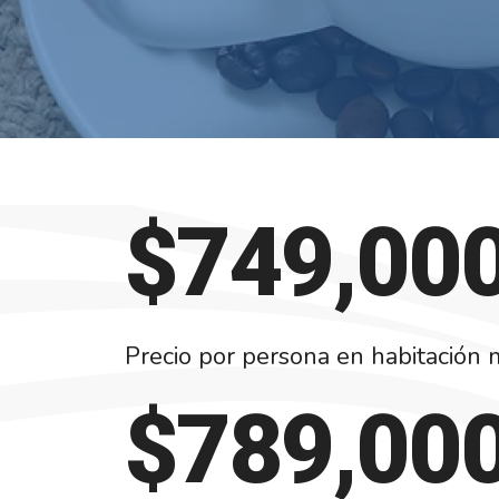
$
749,00
Precio por persona en habitación 
$
789,00