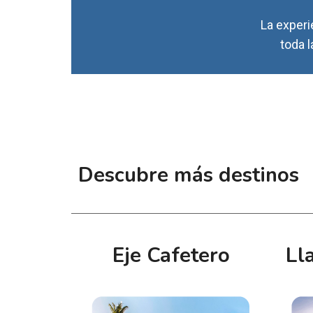
La experi
toda l
Descubre más destinos
Eje Cafetero
Ll