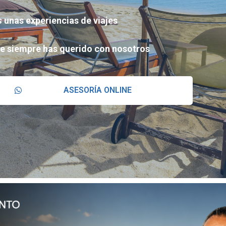
s
unas experiencias de viajes
que siempre has querido con nosotros
ASESORÍA ONLINE