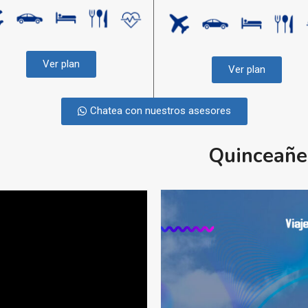
Ver plan
Ver plan
Chatea con nuestros asesores
Quinceañe