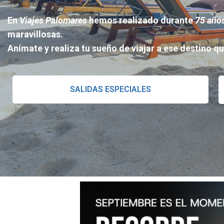
En
Viajes Palomares
hemos realizado durante
75 año
maravillosas.
Anímate y realiza tu sueño de viajar a ese destino 
SALIDAS ESPECIALES