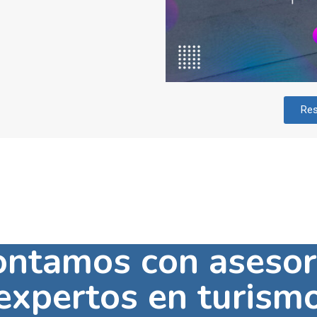
Res
ontamos con asesor
expertos en turism