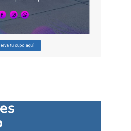
erva tu cupo aquí
es
o