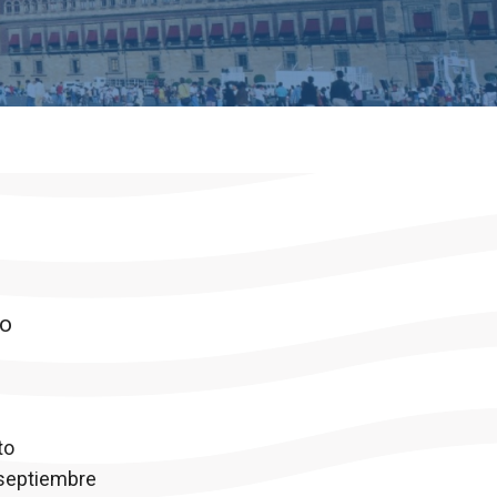
to
to
 septiembre