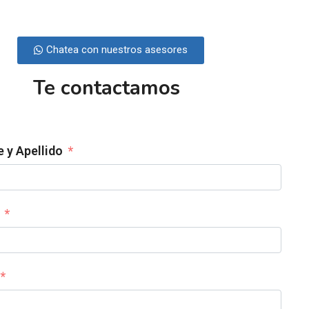
Chatea con nuestros asesores
Te contactamos
 y Apellido