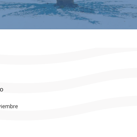
to
oviembre