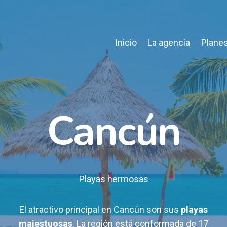
Inicio
La agencia
Planes
Cancún
Playas hermosas
El atractivo principal en Cancún son sus
playas
majestuosas
. La región está conformada de 17